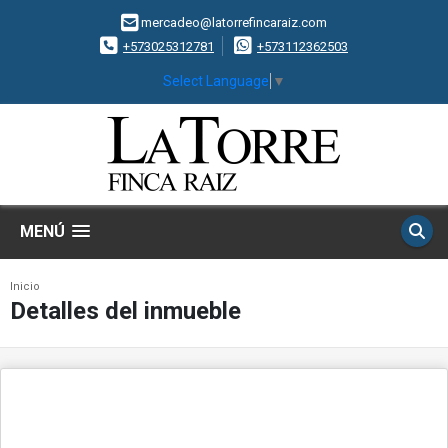
mercadeo@latorrefincaraiz.com
+573025312781
+573112362503
Select Language
▼
MENÚ
Inicio
Detalles del inmueble