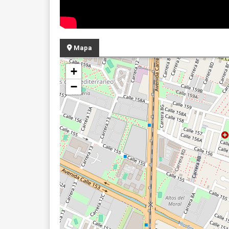
Mapa
+
−