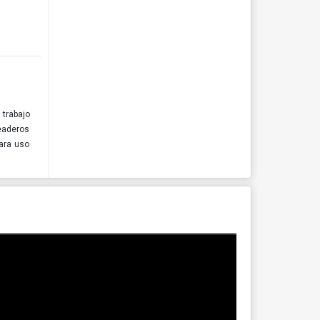
 trabajo
eaderos
para uso