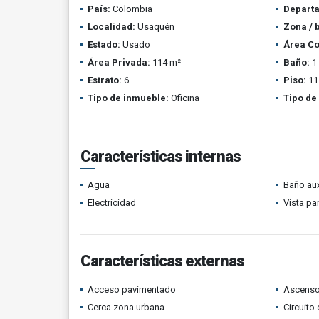
País:
Colombia
Depart
Localidad:
Usaquén
Zona / 
Estado:
Usado
Área Co
Área Privada:
114 m²
Baño:
1
Estrato:
6
Piso:
11
Tipo de inmueble:
Oficina
Tipo de
Características internas
Agua
Baño aux
Electricidad
Vista p
Características externas
Acceso pavimentado
Ascenso
Cerca zona urbana
Circuito