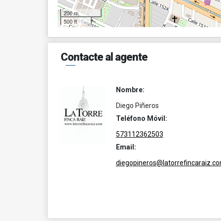
200 m
500 ft
Contacte al agente
Nombre:
Diego Piñeros
Teléfono Móvil:
573112362503
Email:
diegopineros@latorrefincaraiz.c