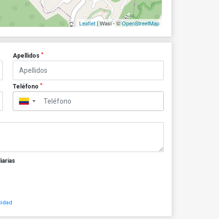
Leaflet
| Wasi - ©
OpenStreetMap
*
Apellidos
*
Teléfono
▼
iarias
cidad