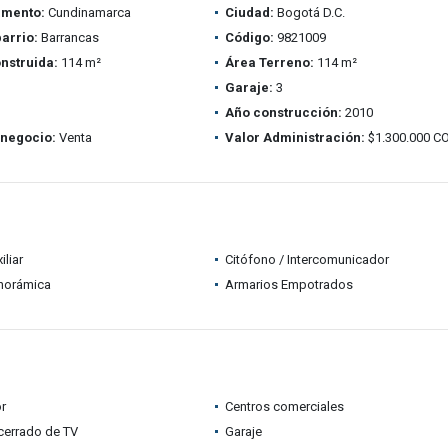
amento:
Cundinamarca
Ciudad:
Bogotá D.C.
barrio:
Barrancas
Código:
9821009
nstruida:
114 m²
Área Terreno:
114 m²
Garaje:
3
Año construcción:
2010
 negocio:
Venta
Valor Administración:
$1.300.000 C
iliar
Citófono / Intercomunicador
anorámica
Armarios Empotrados
r
Centros comerciales
 cerrado de TV
Garaje