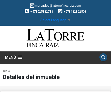
mercadeo@latorrefincaraiz.com
+573025312781
+573112362503
Select Language
▼
MENÚ
Inicio
Detalles del inmueble