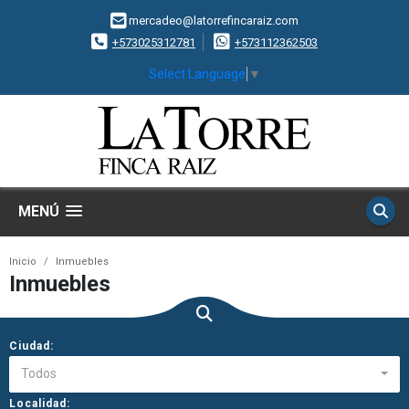
mercadeo@latorrefincaraiz.com
+573025312781
+573112362503
Select Language
▼
MENÚ
Inicio
Inmuebles
Inmuebles
Ciudad:
Todos
Localidad: