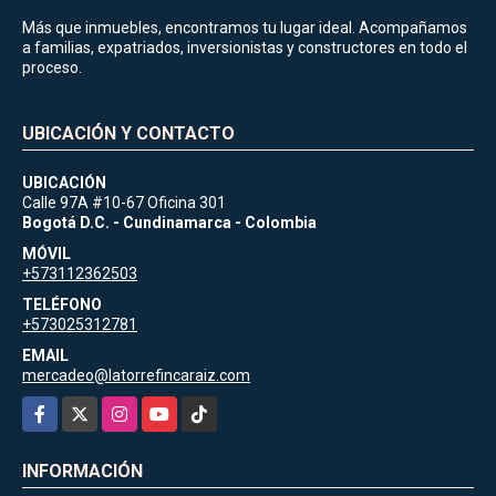
Más que inmuebles, encontramos tu lugar ideal. Acompañamos
a familias, expatriados, inversionistas y constructores en todo el
proceso.
UBICACIÓN Y CONTACTO
UBICACIÓN
Calle 97A #10-67 Oficina 301
Bogotá D.C. - Cundinamarca - Colombia
MÓVIL
+573112362503
TELÉFONO
+573025312781
EMAIL
mercadeo@latorrefincaraiz.com
Facebook
X
Instagram
YouTube
TikTok