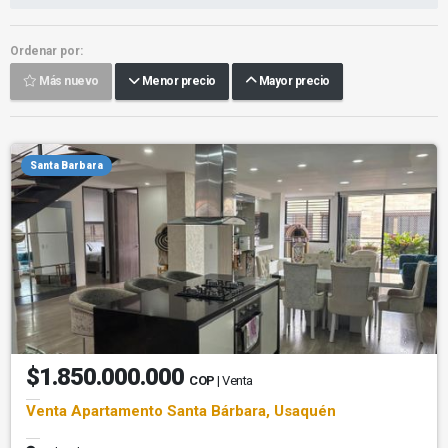
Ordenar por:
Más nuevo
Menor precio
Mayor precio
Santa Barbara
$1.850.000.000
COP
| Venta
Venta Apartamento Santa Bárbara, Usaquén