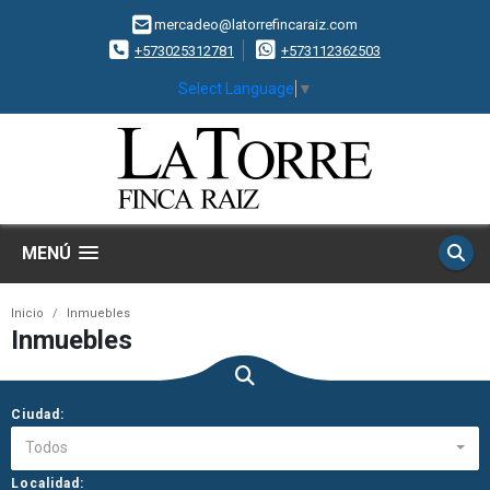
mercadeo@latorrefincaraiz.com
+573025312781
+573112362503
Select Language
▼
MENÚ
Inicio
Inmuebles
Inmuebles
Ciudad:
Todos
Localidad: