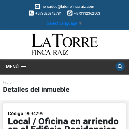
mercadeo@latorrefincaraiz.com
+573025312781
+573112362503
Select Language
▼
MENÚ
Inicio
Detalles del inmueble
Código
. 9694299
Local / Oficina en arriendo