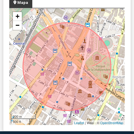
Mapa
+
−
200 m
500 ft
Leaflet
| Wasi - ©
OpenStreetMap