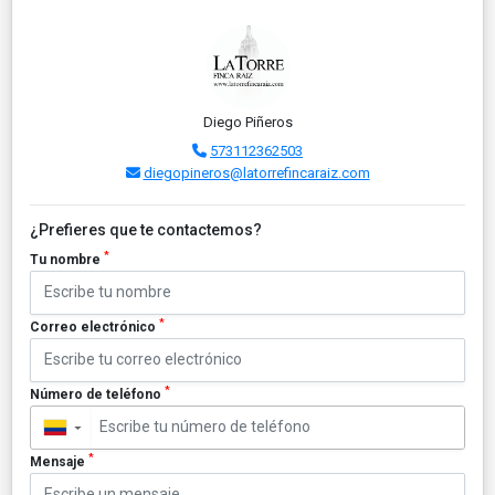
Diego Piñeros
573112362503
diegopineros@latorrefincaraiz.com
¿Prefieres que te contactemos?
*
Tu nombre
*
Correo electrónico
*
Número de teléfono
▼
*
Mensaje