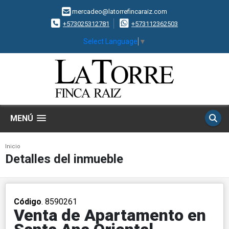
mercadeo@latorrefincaraiz.com
+573025312781
+573112362503
Select Language
▼
MENÚ
Inicio
Detalles del inmueble
Código
. 8590261
Venta de Apartamento en