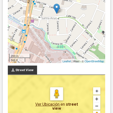
200 m
500 ft
Leaflet
| Wasi - ©
OpenStreetMap
Street View
Ver Ubicación
en
street
view