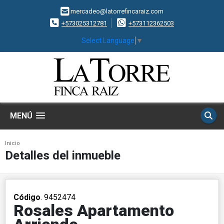
mercadeo@latorrefincaraiz.com
+573025312781
+573112362503
Select Language
▼
MENÚ
Inicio
Detalles del inmueble
Código
. 9452474
Rosales Apartamento