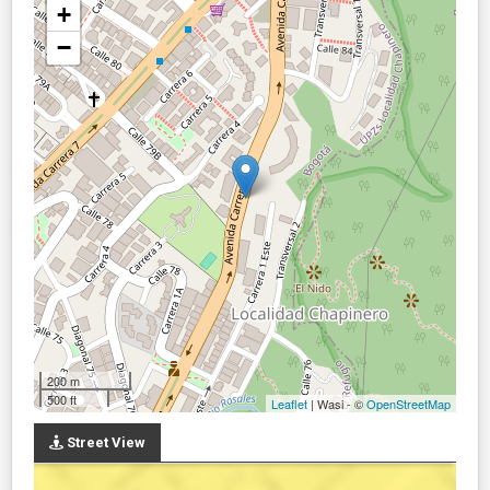
+
−
200 m
500 ft
Leaflet
| Wasi - ©
OpenStreetMap
Street View