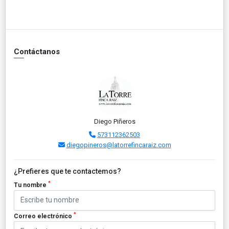
Contáctanos
Diego Piñeros
573112362503
diegopineros@latorrefincaraiz.com
¿Prefieres que te contactemos?
*
Tu nombre
*
Correo electrónico