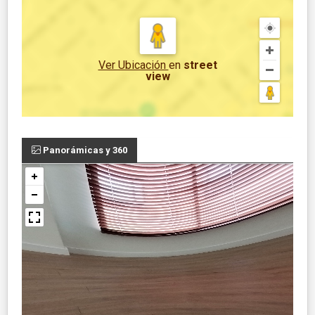
Ver Ubicación
en
street
view
Panorámicas y 360