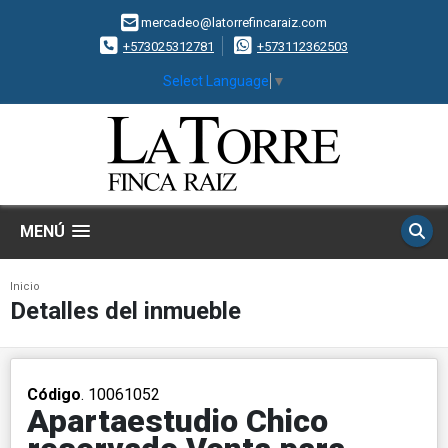
mercadeo@latorrefincaraiz.com
+573025312781
+573112362503
Select Language
▼
MENÚ
Inicio
Detalles del inmueble
Código
. 10061052
Apartaestudio Chico