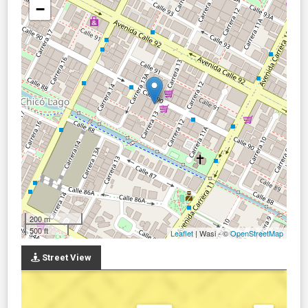
−
200 m
500 ft
Leaflet
| Wasi - ©
OpenStreetMap
Street View