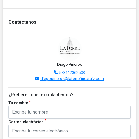
Contáctanos
Diego Piñeros
573112362503
diegopineros@latorrefincaraiz.com
¿Prefieres que te contactemos?
*
Tu nombre
*
Correo electrónico